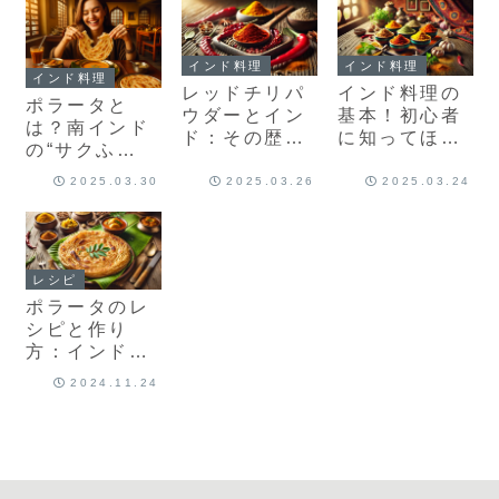
高だった話
さでもある
の食文化
インド料理
インド料理
インド料理
レッドチリパ
インド料理の
ポラータと
ウダーとイン
基本！初心者
は？南インド
ド：その歴
に知ってほし
の“サクふ
史、使い方、
いスパイスの
わ”パンと日本
魅力
世界
2025.03.30
2025.03.26
2025.03.24
で食べられる
店【読者さん
おすすめ】
レシピ
ポラータのレ
シピと作り
方：インドの
美味しいフラ
2024.11.24
ットブレッド
を自宅で楽し
む方法