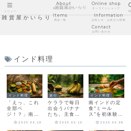
About
Online shop
雑貨屋かいらり
私たちについて
オンラインショップ
メニュー
Items
Information
雑貨屋かいらり
商品一覧
お知らせ・お役立ち情報
Contact
お問い合わせ
インド料理
インド料理
旅行
インド料理
「えっ、これ
ケララで毎日
南インドの定
全部ベ
出会うバナナ
食“ミール
ジ！？」南イ
たち。主食で
ス”を初体験！
ンド・ケララ
あり、おやつ
バナナの葉に
2025.04.18
2025.04.10
2025.04.08
のごはんが最
であり、優し
広がるケララ