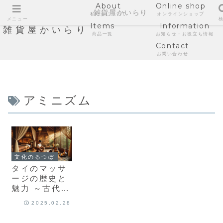
About
Online shop
雑貨屋かいらり
私たちについて
オンラインショップ
メニュー
Items
Information
雑貨屋かいらり
商品一覧
お知らせ・お役立ち情報
Contact
お問い合わせ
アミニズム
文化のるつぼ
タイのマッサ
ージの歴史と
魅力 ～古代の
知恵が現代に
2025.02.28
息づく癒しの
技術～