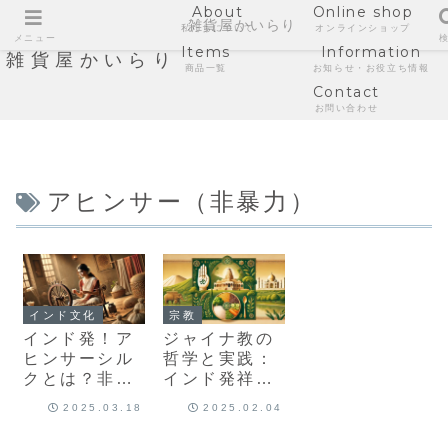
About
Online shop
雑貨屋かいらり
私たちについて
オンラインショップ
メニュー
Items
Information
雑貨屋かいらり
商品一覧
お知らせ・お役立ち情報
Contact
お問い合わせ
アヒンサー（非暴力）
インド文化
宗教
インド発！ア
ジャイナ教の
ヒンサーシル
哲学と実践：
クとは？非暴
インド発祥の
力で作られる
宗教が示す非
2025.03.18
2025.02.04
タッサーシル
暴力と倫理的
クの魅力
な生き方