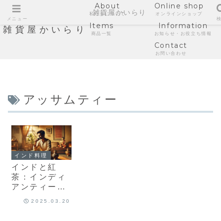
About
Online shop
雑貨屋かいらり
私たちについて
オンラインショップ
メニュー
Items
Information
雑貨屋かいらり
商品一覧
お知らせ・お役立ち情報
Contact
お問い合わせ
アッサムティー
インド料理
インドと紅
茶：インディ
アンティーの
魅力と歴史
2025.03.20