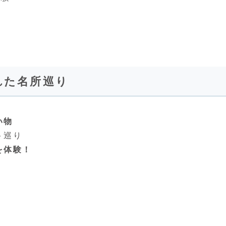
隠れた名所巡り
い物
ト巡り
を体験！