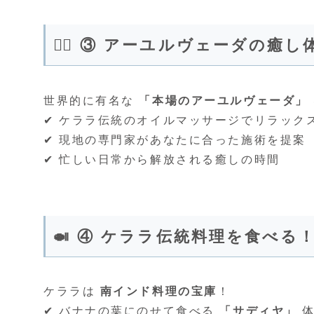
🧘‍♂️ ③ アーユルヴェーダの癒し
世界的に有名な
「本場のアーユルヴェーダ」
✔︎ ケララ伝統のオイルマッサージでリラック
✔︎ 現地の専門家があなたに合った施術を提案
✔︎ 忙しい日常から解放される癒しの時間
🍛 ④ ケララ伝統料理を食べる
ケララは
南インド料理の宝庫
！
✔︎ バナナの葉にのせて食べる
「サディヤ」
体