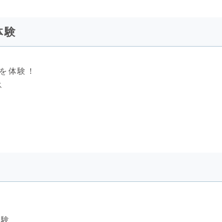
体験
を体験！
ス
！
験