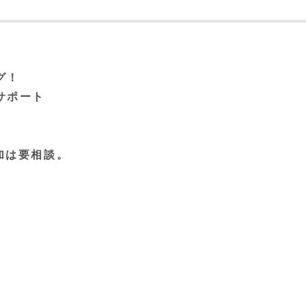
グ！
サポート
加は要相談。