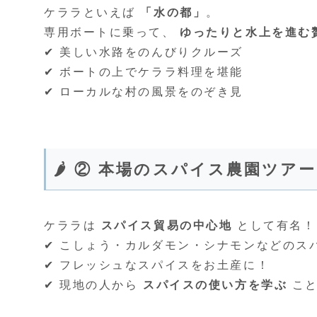
ケララといえば
「水の都」
。
専用ボートに乗って、
ゆったりと水上を進む
✔︎ 美しい水路をのんびりクルーズ
✔︎ ボートの上でケララ料理を堪能
✔︎ ローカルな村の風景をのぞき見
🌶️ ② 本場のスパイス農園ツアー
ケララは
スパイス貿易の中心地
として有名！
✔︎ こしょう・カルダモン・シナモンなどの
✔︎ フレッシュなスパイスをお土産に！
✔︎ 現地の人から
スパイスの使い方を学ぶ
こと