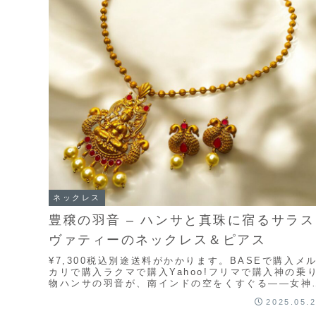
ネックレス
豊穣の羽音 – ハンサと真珠に宿るサラス
ヴァティーのネックレス＆ピアス
¥7,300税込別途送料がかかります。BASEで購入メ
カリで購入ラクマで購入Yahoo!フリマで購入神の乗
物ハンサの羽音が、南インドの空をくすぐる――女神
ラスヴァティーを優しく囲むのは、神聖な白...
2025.05.