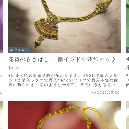
ネックレス
花祷のきざはし – 南インドの装飾ネック
レス
ル
¥8,300税込別途送料がかかります。BASEで購入メル
回
カリで購入ラクマで購入Yahoo!フリマで購入寺院の回
ド
廊に飾られる、花のような金細工。首元に添えるその一
輪は、どこか静かで、どこか華やか。ケララ...
21
2025.05.20