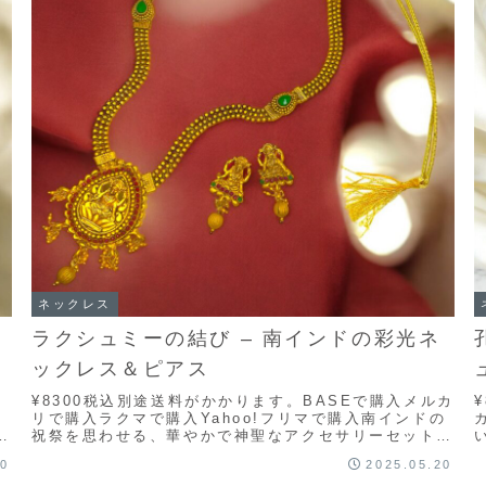
ネックレス
ラクシュミーの結び – 南インドの彩光ネ
ックレス＆ピアス
ル
¥8300税込別途送料がかかります。BASEで購入メルカ
り
リで購入ラクマで購入Yahoo!フリマで購入南インドの
サ
祝祭を思わせる、華やかで神聖なアクセサリーセット。
ネックレスの中央には、蓮の台座に座すラク...
20
2025.05.20