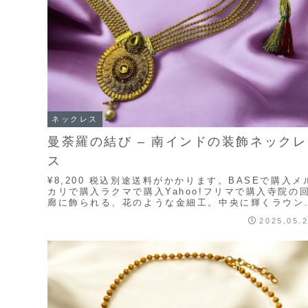
ネックレス
曼荼羅の結び – 南インドの装飾ネックレ
ス
¥8,200 税込別途送料がかかります。BASEで購入メ
カリで購入ラクマで購入Yahoo!フリマで購入寺院の
廊に飾られる、花のような金細工。中央に輝くラウン
モチーフは、幾何学のように広がる装飾が...
2025.05.