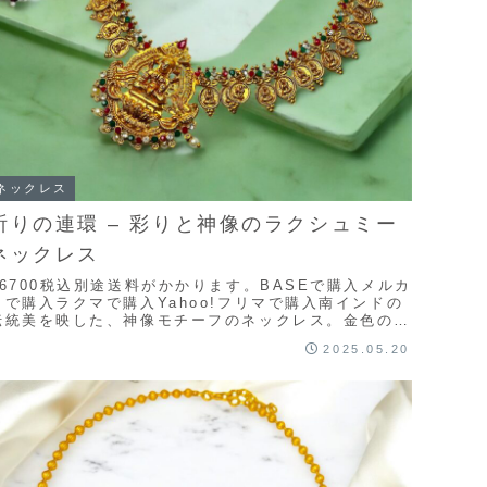
ネックレス
祈りの連環 – 彩りと神像のラクシュミー
ネックレス
¥6700税込別途送料がかかります。BASEで購入メルカ
リで購入ラクマで購入Yahoo!フリマで購入南インドの
伝統美を映した、神像モチーフのネックレス。金色のプ
レートに連なるのは、神聖な女神ラクシュミ...
2025.05.20