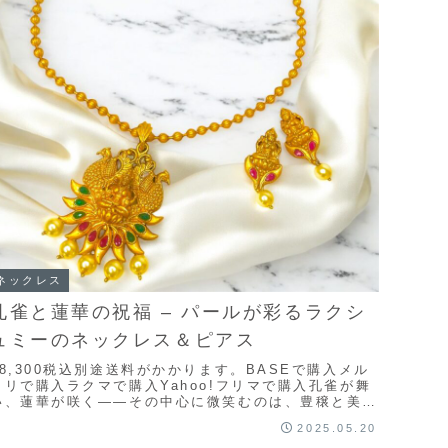
ネックレス
孔雀と蓮華の祝福 – パールが彩るラクシ
ュミーのネックレス＆ピアス
¥8,300税込別途送料がかかります。BASEで購入メル
カリで購入ラクマで購入Yahoo!フリマで購入孔雀が舞
い、蓮華が咲く――その中心に微笑むのは、豊穣と美の
女神ラクシュミー。南インドの伝統装飾をも...
2025.05.20