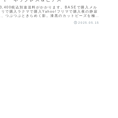
¥3,400税込別途送料がかかります。BASEで購入メル
カリで購入ラクマで購入Yahoo!フリマで購入夜の静寂
に、つぶつぶときらめく影。漆黒のカットビーズを極細
ゴールドカラーのワイヤーにふんわりと散ら...
2025.05.15