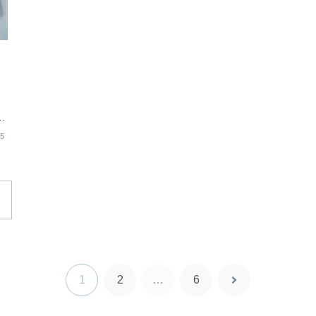
ル
よ
ビ
15
1
2
…
6
次
へ